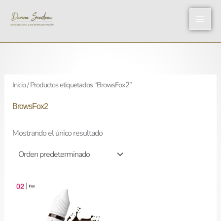
Ir
al
contenido
Inicio
/ Productos etiquetados “BrowsFox2”
BrowsFox2
Mostrando el único resultado