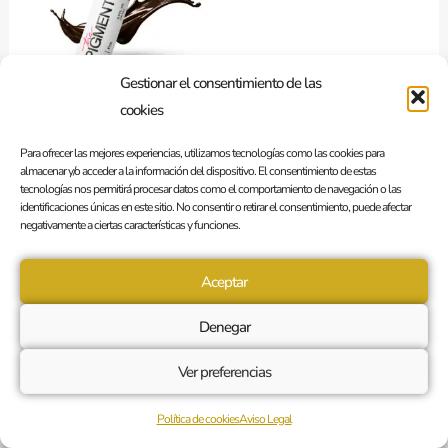
Gestionar el consentimiento de las
cookies
Brows Pigment – 02 Fox
Para ofrecer las mejores experiencias, utilizamos tecnologías como las cookies para
49,00
€
Sin I.V.A
almacenar y/o acceder a la información del dispositivo. El consentimiento de estas
tecnologías nos permitirá procesar datos como el comportamiento de navegación o las
Añadir al carrito
identificaciones únicas en este sitio. No consentir o retirar el consentimiento, puede afectar
negativamente a ciertas características y funciones.
Aceptar
Denegar
Ver preferencias
Política de cookies
Aviso Legal