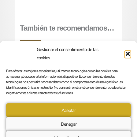
También te recomendamos…
Gestionar el consentimiento de las
cookies
Platino
Para ofrecer las mejores experiencias, utilizamos tecnologías como las cookies para
almacenar y/o acceder a la información del dispositivo. El consentimiento de estas
4.190,00
€
tecnologías nos permitirá procesar datos como el comportamiento de navegación o las
Sin I.V.A
identificaciones únicas en este sitio. No consentir o retirar el consentimiento, puede afectar
negativamente a ciertas características y funciones.
Añadir
al
carrito
Aceptar
Denegar