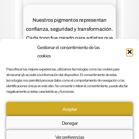
Nuestros pigmentos representan
confianza, seguridad y transformación.
Cada tono fue creado para artistas que
buscan más que lo estándar.
Gestionar el consentimiento de las
cookies
Para ofrecer las mejores experiencias, utilizamos tecnologías como las cookies para
almacenar y/o acceder a la información del dispositivo. El consentimiento de estas
The Pigment es más que una marca. Es
tecnologías nos permitirá procesar datos como el comportamiento de navegación o las
una promesa: creada para convertir la
identificaciones únicas en este sitio. No consentir o retirar el consentimiento, puede afectar
visión artística en realidad con colores que
negativamente a ciertas características y funciones.
funcionan, permanecen y conectan.
Aceptar
Denegar
Ver preferencias