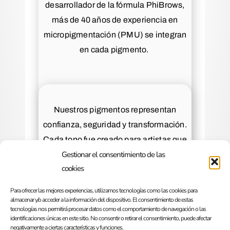
desarrollador de la fórmula PhiBrows,
más de 40 años de experiencia en
micropigmentación (PMU) se integran
en cada pigmento.
Nuestros pigmentos representan
confianza, seguridad y transformación.
Cada tono fue creado para artistas que
Gestionar el consentimiento de las
buscan más que lo estándar.
cookies
Para ofrecer las mejores experiencias, utilizamos tecnologías como las cookies para
almacenar y/o acceder a la información del dispositivo. El consentimiento de estas
The Pigment es más que una marca. Es
tecnologías nos permitirá procesar datos como el comportamiento de navegación o las
una promesa: creada para convertir la
identificaciones únicas en este sitio. No consentir o retirar el consentimiento, puede afectar
visión artística en realidad con colores que
negativamente a ciertas características y funciones.