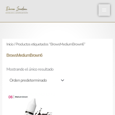
Ir
al
contenido
Inicio
/ Productos etiquetados “BrowsMediumBrown6”
BrowsMediumBrown6
Mostrando el único resultado