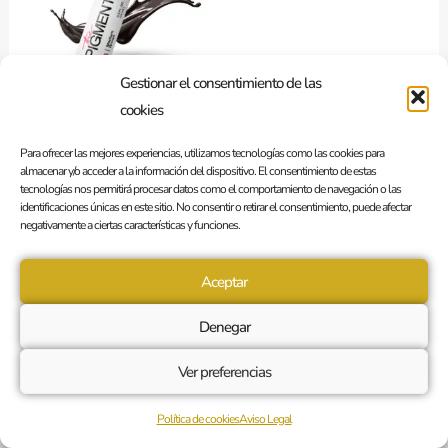
Gestionar el consentimiento de las
cookies
Brows Pigment – 06
Para ofrecer las mejores experiencias, utilizamos tecnologías como las cookies para
Medium Brown
almacenar y/o acceder a la información del dispositivo. El consentimiento de estas
tecnologías nos permitirá procesar datos como el comportamiento de navegación o las
49,00
€
Sin I.V.A
identificaciones únicas en este sitio. No consentir o retirar el consentimiento, puede afectar
negativamente a ciertas características y funciones.
Añadir al carrito
Aceptar
Denegar
Ver preferencias
Política de cookies
Aviso Legal