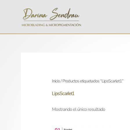
Ir
al
contenido
Inicio
/ Productos etiquetados “LipsScarlet1”
LipsScarlet1
Mostrando el único resultado