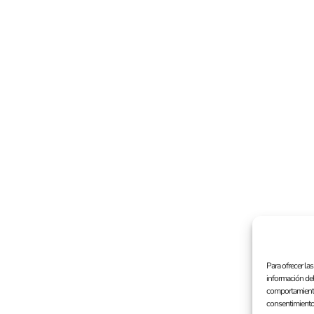
Para ofrecer la
información del
comportamiento 
consentimiento,