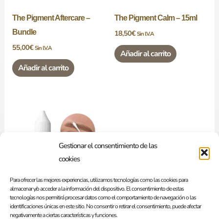
The Pigment Aftercare –
The Pigment Calm – 15ml
Bundle
18,50
€
Sin I.V.A
55,00
€
Sin I.V.A
Añadir al carrito
Añadir al carrito
Gestionar el consentimiento de las
cookies
Para ofrecer las mejores experiencias, utilizamos tecnologías como las cookies para
almacenar y/o acceder a la información del dispositivo. El consentimiento de estas
tecnologías nos permitirá procesar datos como el comportamiento de navegación o las
The Pigment Shield 15ml
identificaciones únicas en este sitio. No consentir o retirar el consentimiento, puede afectar
negativamente a ciertas características y funciones.