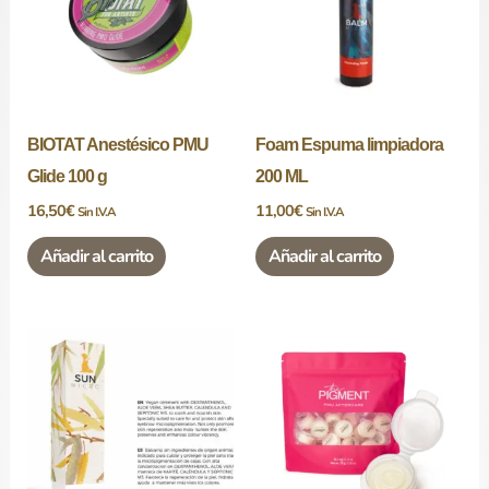
BIOTAT Anestésico PMU
Foam Espuma limpiadora
Glide 100 g
200 ML
16,50
€
11,00
€
Sin I.V.A
Sin I.V.A
Añadir al carrito
Añadir al carrito