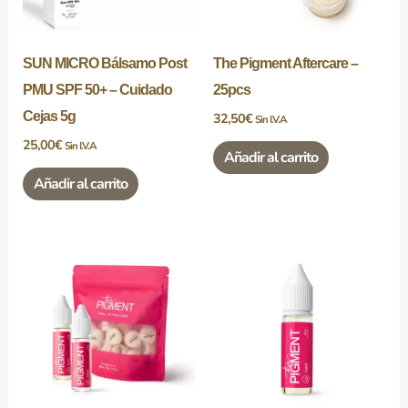
SUN MICRO Bálsamo Post
The Pigment Aftercare –
PMU SPF 50+ – Cuidado
25pcs
Cejas 5g
32,50
€
Sin I.V.A
25,00
€
Sin I.V.A
Añadir al carrito
Añadir al carrito