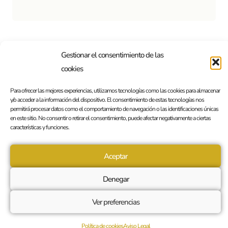
Gestionar el consentimiento de las
Deja un comentario
cookies
Lo siento, debes estar
conectado
para publicar un
Para ofrecer las mejores experiencias, utilizamos tecnologías como las cookies para almacenar
y/o acceder a la información del dispositivo. El consentimiento de estas tecnologías nos
comentario.
permitirá procesar datos como el comportamiento de navegación o las identificaciones únicas
en este sitio. No consentir o retirar el consentimiento, puede afectar negativamente a ciertas
características y funciones.
Aceptar
Denegar
Ver preferencias
Política de cookies
Aviso Legal