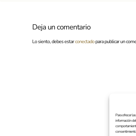
Deja un comentario
Lo siento, debes estar
conectado
para publicar un come
Para ofrecer la
información del
comportamiento 
consentimiento,