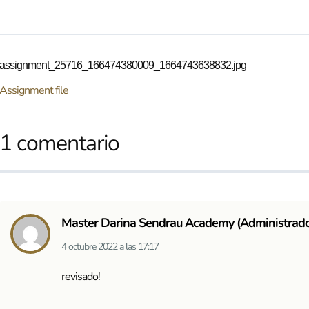
assignment_25716_166474380009_1664743638832.jpg
Assignment file
1 comentario
Master Darina Sendrau Academy (Administrado
4 octubre 2022
a las
17:17
revisado!