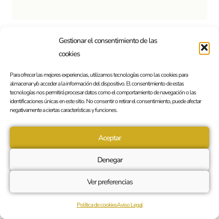
Gestionar el consentimiento de las
cookies
Deja un comentario
Para ofrecer las mejores experiencias, utilizamos tecnologías como las cookies para
Lo siento, debes estar
conectado
para publicar un
almacenar y/o acceder a la información del dispositivo. El consentimiento de estas
tecnologías nos permitirá procesar datos como el comportamiento de navegación o las
comentario.
identificaciones únicas en este sitio. No consentir o retirar el consentimiento, puede afectar
negativamente a ciertas características y funciones.
Aceptar
Denegar
Ver preferencias
Política de cookies
Aviso Legal