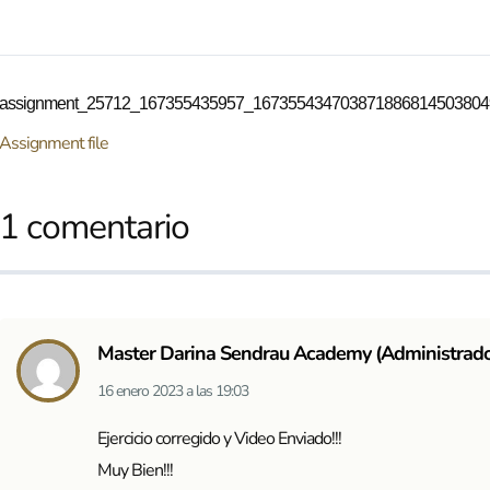
assignment_25712_167355435957_1673554347038718868145038049
Assignment file
1 comentario
Master Darina Sendrau Academy (Administrado
16 enero 2023
a las
19:03
Ejercicio corregido y Video Enviado!!!
Muy Bien!!!