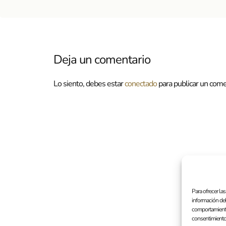
Deja un comentario
Lo siento, debes estar
conectado
para publicar un come
Para ofrecer la
información del
comportamiento 
consentimiento,